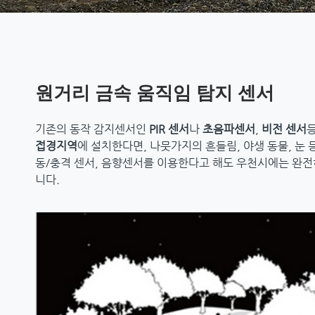
원거리 금속 움직임 탐지 센서
기존의 동작 감지센서인
PIR 센서
나
초음파센서
,
비전 센서
접경지역
에 설치한다면, 나뭇가지의 흔들림, 야생 동물, 눈
동/충격 센서, 음향센서를 이용한다고 해도 우천시에는 완전
니다.