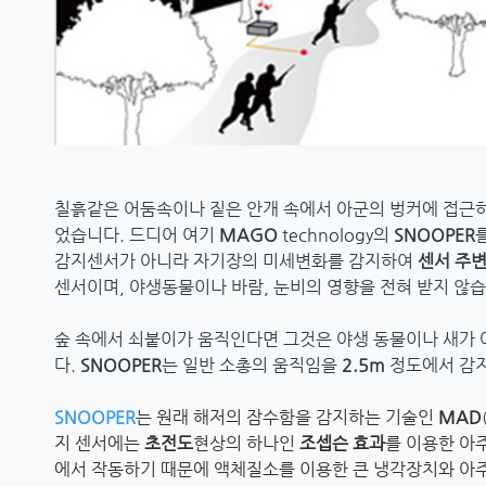
칠흙같은 어둠속이나 짙은 안개 속에서 아군의 벙커에 접근하
었습니다. 드디어 여기
MAGO
technology의
SNOOPER
감지센서가 아니라 자기장의 미세변화를 감지하여
센서 주
센서이며, 야생동물이나 바람, 눈비의 영향을 전혀 받지 않습
숲 속에서 쇠붙이가 움직인다면 그것은 야생 동물이나 새가
다.
SNOOPER
는 일반 소총의 움직임을
2.5m
정도에서 감지
SNOOPER
는 원래 해저의 잠수함을 감지하는 기술인
MAD
지 센서에는
초전도
현상의 하나인
조셉슨 효과
를 이용한 아
에서 작동하기 때문에 액체질소를 이용한 큰 냉각장치와 아